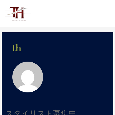
内
容
を
ス
キ
ッ
プ
th
スタイリスト募集中